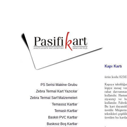
Kapı Kartı
ürün kodu 0250
PS Serisi Makine Grubu
Kapıya takıldığı
kişiye mesaj ve
Zebra Termal Kart Yazıcılar
rahat davranmas
kullanılır. Hasta
Zebra Termal Sarf Malzemeleri
ziyaretçi ve h
kullanılır. Fabr
Temassız Kartlar
Bu kart dayanık
üretilir.
Müşterin
Temaslı Kartlar
teknikleri çeşit
Baskılı PVC Kartlar
üretilen bu kartl
Baskısız Boş Kartlar