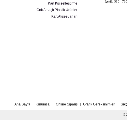
İçerik
: 580 - 7
Kart Kişiselleştirme
Çok Amaçlı Plastik Ürünler
Kart Aksesuarları
Ana Sayfa
Kurumsal
Online Sipariş
Grafik Gereksinimleri
Sık
|
|
|
|
© 