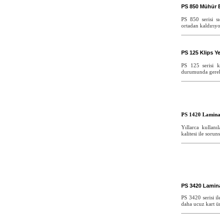
PS 850 Mühür 
PS 850 serisi 
ortadan kaldırıyo
PS 125 Klips Y
PS 125 serisi k
durumunda gereke
PS 1420 Lamina
Yıllarca kullan
kalitesi ile sorun
PS 3420 Lamin
PS 3420 serisi i
daha ucuz kart ü