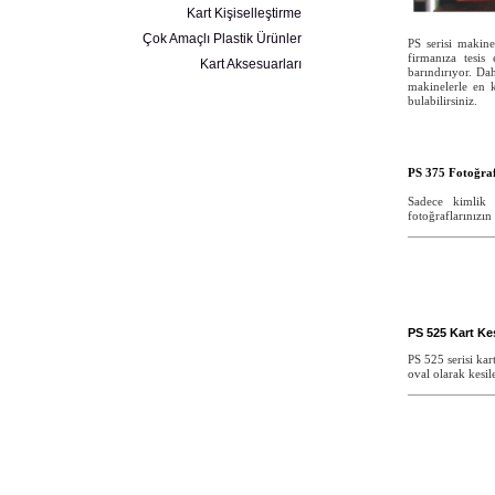
Kart Kişiselleştirme
Çok Amaçlı Plastik Ürünler
PS serisi makin
firmanıza tesis
Kart Aksesuarları
barındırıyor. Da
makinelerle en k
bulabilirsiniz.
PS 375 Fotoğra
Sadece kimlik 
fotoğraflarınızın
PS 525 Kart K
PS 525 serisi ka
oval olarak kesil