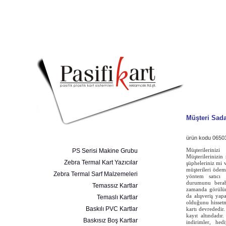
Müşteri Sada
ürün kodu 0650
PS Serisi Makine Grubu
Müşterileriniz
Müşterilerinizin 
Zebra Termal Kart Yazıcılar
şüpheleriniz mi 
müşterileri ödem
Zebra Termal Sarf Malzemeleri
yöntem satıcı 
durumunu berabe
Temassız Kartlar
zamanda görülür
da alışveriş yapa
Temaslı Kartlar
olduğunu hissetm
Baskılı PVC Kartlar
kartı devrededir.
kayıt altındadır
Baskısız Boş Kartlar
indirimler, he