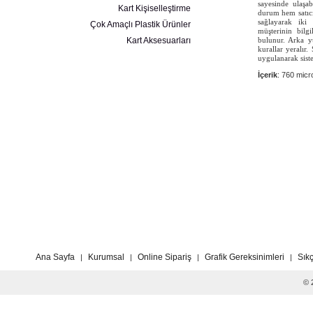
sayesinde ulaşabi
Kart Kişiselleştirme
durum hem satıc
sağlayarak iki
Çok Amaçlı Plastik Ürünler
müşterinin bilg
Kart Aksesuarları
bulunur. Arka y
kurallar yeralır
uygulanarak sistem
İçerik
: 760 mic
Ana Sayfa
Kurumsal
Online Sipariş
Grafik Gereksinimleri
Sık
|
|
|
|
© 