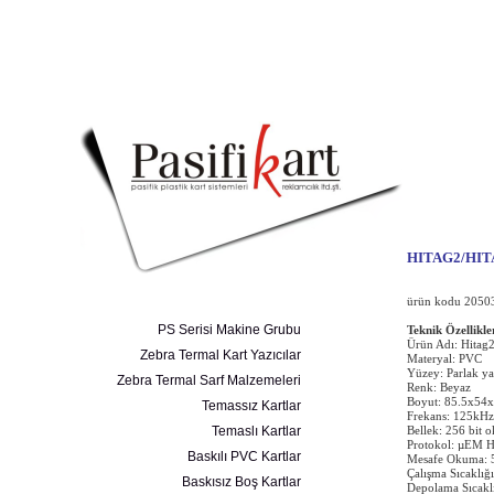
HITAG2/HIT
ürün kodu 2050
PS Serisi Makine Grubu
Teknik Özellikle
Ürün Adı: Hitag2
Zebra Termal Kart Yazıcılar
Materyal: PVC
Yüzey: Parlak ya
Zebra Termal Sarf Malzemeleri
Renk: Beyaz
Boyut: 85.5x54
Temassız Kartlar
Frekans: 125kHz
Temaslı Kartlar
Bellek: 256 bit 
Protokol: µEM H
Baskılı PVC Kartlar
Mesafe Okuma: 
Çalışma Sıcaklığ
Baskısız Boş Kartlar
Depolama Sıcaklı