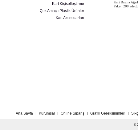
Kart Başına Ağır
Kart Kişiselleştirme
Paket: 200 adet/
Çok Amaçlı Plastik Ürünler
Kart Aksesuarları
Ana Sayfa
Kurumsal
Online Sipariş
Grafik Gereksinimleri
Sık
|
|
|
|
© 