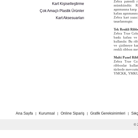
Zebra patentli 
Kart Kişiselleştirme
mümkündür. R
aşınmasına karşı
Çok Amaçlı Plastik Ürünler
kafası aşınmasın
Kart Aksesuarları
Zebra kart
yazı
tasarlanmıştır.
Tek Renkli Ribb
Zebra True Colou
baskı kafası ve
kullanılır. Bu ri
ve çizilmeye ka
renkli ribbon
mev
Multi Panel Rib
Zebra True Col
ribbonlar kulla
türlerde mevcut
YMCKK, YMKUvK
Ana Sayfa
Kurumsal
Online Sipariş
Grafik Gereksinimleri
Sık
|
|
|
|
© 