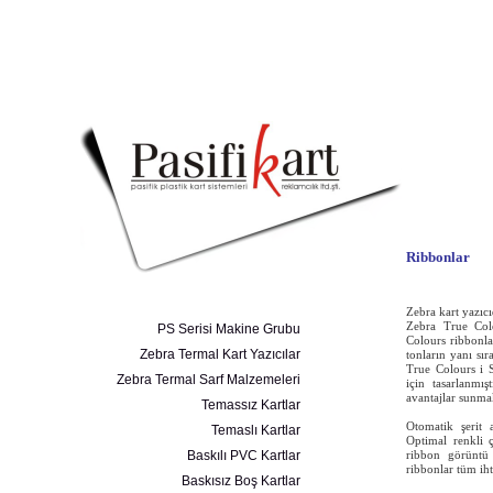
Ribbonlar
Zebra kart yazıcı
Zebra True Col
PS Serisi Makine Grubu
Colours ribbonla
Zebra Termal Kart Yazıcılar
tonların yanı sır
True
Colours i S
Zebra Termal Sarf Malzemeleri
için tasarlanmış
avantajlar sunma
Temassız Kartlar
Otomatik şerit
Temaslı Kartlar
Optimal renkli çı
Baskılı PVC Kartlar
r
ibbon görüntü 
ribbonlar tüm iht
Baskısız Boş Kartlar