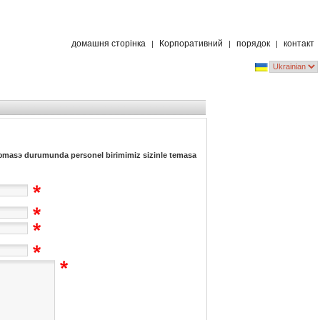
домашня сторінка
Корпоративний
порядок
контакт
|
|
|
masэ durumunda personel birimimiz sizinle temasa