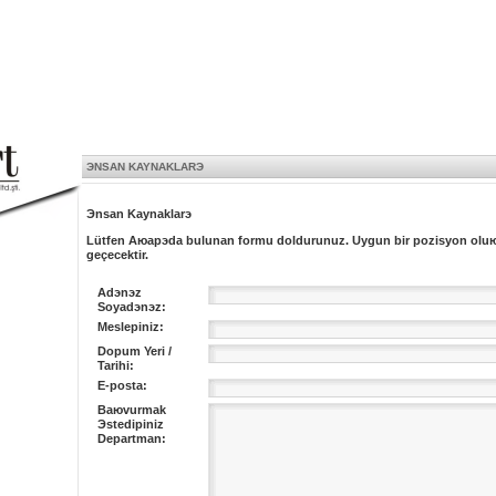
ЭNSAN KAYNAKLARЭ
Эnsan Kaynaklarэ
Lütfen Aюaрэda bulunan formu doldurunuz. Uygun bir pozisyon oluю
geçecektir.
Adэnэz
Soyadэnэz:
Mesleрiniz:
Doрum Yeri /
Tarihi:
E-posta:
Baюvurmak
Эstediрiniz
Departman: