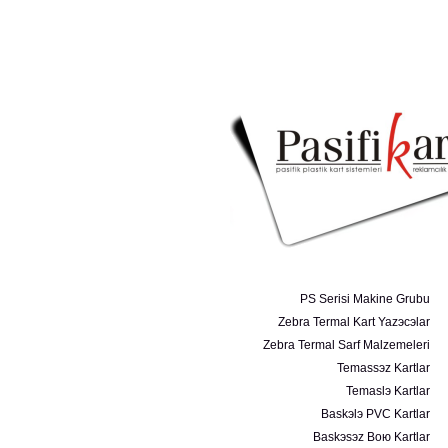
PS Serisi Makine Grubu
Zebra Termal Kart Yazэcэlar
Zebra Termal Sarf Malzemeleri
Temassэz Kartlar
Temaslэ Kartlar
Baskэlэ PVC Kartlar
Baskэsэz Boю Kartlar