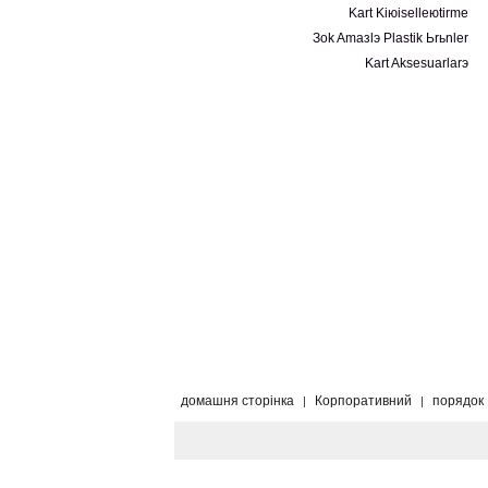
Kart Kiюiselleюtirme
Зok Amaзlэ Plastik Ьrьnler
Kart Aksesuarlarэ
домашня сторінка
Корпоративний
порядок
|
|