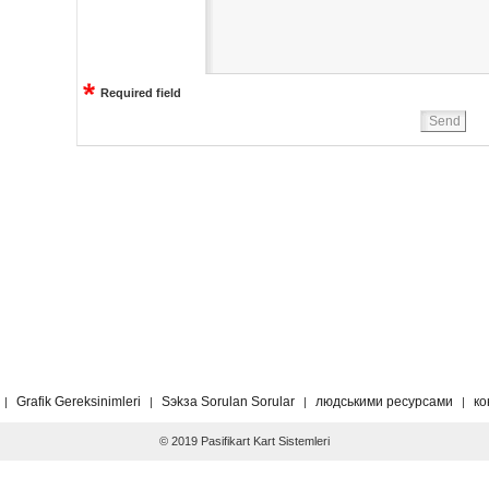
Required field
Grafik Gereksinimleri
Sэkзa Sorulan Sorular
людськими ресурсами
ко
|
|
|
|
© 2019 Pasifikart Kart Sistemleri