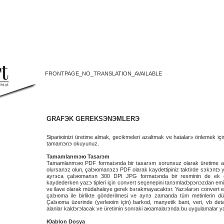
FRONTPAGE_NO_TRANSLATION_AVAILABLE
GRAFЭK GEREKSЭNЭMLERЭ
Sipariюinizi üretime almak, gecikmeleri azaltmak ve hatalarэ önlemek 
tamamэnэ okuyunuz.
Tamamlanmэю Tasarэm
Tamamlanmэю PDF formatэnda bir tasarэm sorunsuz olarak üretime al
olursanэz olun, çalэюmanэzэ PDF olarak kaydettiрiniz taktirde sэkэnt
ayrэca çalэюmanэn 300 DPI JPG formatэnda bir resminin de ek ol
kaydederken yazэ tipleri için convert seçeneрini tanэmladэрэnэzdan em
ve ilave olarak müdahaleye gerek bэrakmayacaktэr. Yazэlarэn convert e
çalэюma ile birlikte gönderilmesi ve aynэ zamanda tüm metinlerin dü
Çalэюma üzerinde (yerleюim için) barkod, manyetik bant, veri, vb deta
alanlar kaldэrэlacak ve üretimin sonraki aюamalarэnda bu uygulamalar y
Юablon Dosya