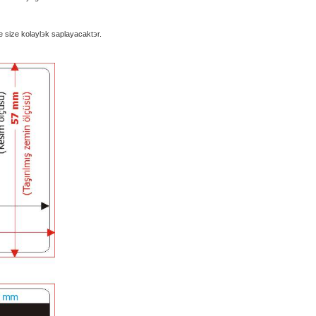
e size kolaylэk saрlayacaktэr.