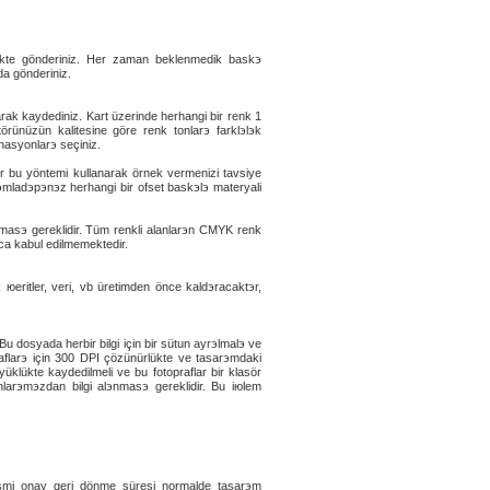
rlikte gönderiniz. Her zaman beklenmedik baskэ
da gönderiniz.
rak kaydediniz. Kart üzerinde herhangi bir renk 1
rünüzün kalitesine göre renk tonlarэ farklэlэk
nasyonlarэ seçiniz.
 bu yöntemi kullanarak örnek vermenizi tavsiye
ladэрэnэz herhangi bir ofset baskэlэ materyali
lmasэ gereklidir. Tüm renkli alanlarэn CMYK renk
ca kabul edilmemektedir.
 юeritler, veri, vb üretimden önce kaldэracaktэr,
u dosyada herbir bilgi için bir sütun ayrэlmalэ ve
рraflarэ için 300 DPI çözünürlükte ve tasarэmdaki
lükte kaydedilmeli ve bu fotoрraflar bir klasör
larэmэzdan bilgi alэnmasэ gereklidir. Bu iюlem
smi onay geri dönme süresi normalde tasarэm