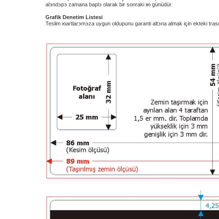
alэndэрэ zamana baрlэ olarak bir sonraki iю günüdür.
Grafik Denetim Listesi
Teslim юartlarэmэza uygun olduрunu garanti altэna almak için ekteki tras