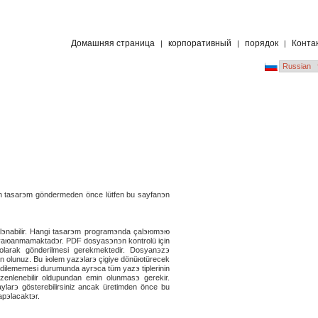
Домашняя страница
корпоративный
порядок
Конта
|
|
|
için tasarэm göndermeden önce lütfen bu sayfanэn
эnabilir. Hangi tasarэm programэnda çalэюmэю
э yaюanmamaktadэr. PDF dosyasэnэn kontrolü için
arak gönderilmesi gerekmektedir. Dosyanэzэ
in olunuz. Bu iюlem yazэlarэ çigiye dönüюtürecek
dilememesi durumunda ayrэca tüm yazэ tiplerinin
zenlenebilir olduрundan emin olunmasэ gerekir.
ylarэ gösterebilirsiniz ancak üretimden önce bu
apэlacaktэr.