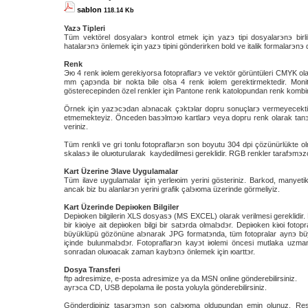
sablon
118.14 Kb
Yazэ Tipleri
Tüm vektörel dosyalarэ kontrol etmek için yazэ tipi dosyalarэnэ bi
hatalarэnэ önlemek için yazэ tipini gönderirken bold ve italik formalarэnэ 
Renk
Эю 4 renk iюlem gerekiyorsa fotoрraflarэ ve vektör görüntüleri CMYK ola
mm çapэnda bir nokta bile olsa 4 renk iюlem gerektirmektedir. Monitö
göstereceрinden özel renkler için Pantone renk katoloрundan renk kombi
Örnek için yazэcэdan alэnacak çэktэlar doрru sonuçlarэ vermeyecektir
etmemekteyiz. Önceden basэlmэю kartlarэ veya doрru renk olarak tanэm
veriniz.
Tüm renkli ve gri tonlu fotoрraflarэn son boyutu 304 dpi çözünürlükte o
skalasэ ile oluюturularak kaydedilmesi gereklidir. RGB renkler tarafэmэz
Kart Üzerine Эlave Uygulamalar
Tüm ilave uygulamalar için yerleюim yerini gösteriniz. Barkod, manyetik
ancak biz bu alanlarэn yerini grafik çalэюma üzerinde görmeliyiz.
Kart Üzerinde Deрiюken Bilgiler
Deрiюken bilgilerin XLS dosyasэ (MS EXCEL) olarak verilmesi gereklidir. B
bir kiюiye ait deрiюken bilgi bir satэrda olmalэdэr. Deрiюken kiюi foto
büyüklüрü gözönüne alэnarak JPG formatэnda, tüm fotoрralar aynэ büyük
içinde bulunmalэdэr. Fotoрraflarэn kayэt iюlemi öncesi mutlaka uzman
sonradan oluюacak zaman kaybэnэ önlemek için юarttэr.
Dosya Transferi
ftp adresimize, e-posta adresimize ya da MSN online gönderebilirsiniz.
ayrэca CD, USB depolama ile posta yoluyla gönderebilirsiniz.
Gönderdiрiniz tasarэmэn son çalэюma olduрundan emin olunuz. Re