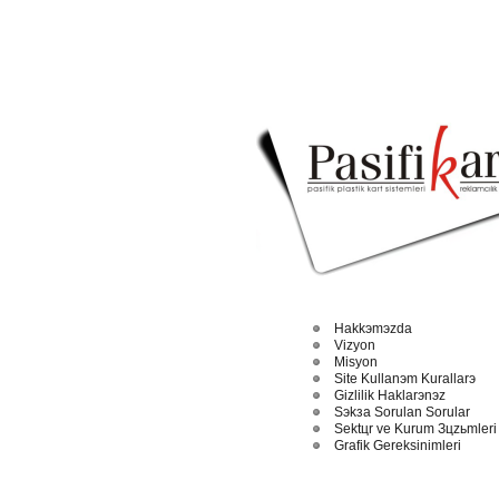
Hakkэmэzda
Vizyon
Misyon
Site Kullanэm Kurallarэ
Gizlilik Haklarэnэz
Sэkзa Sorulan Sorular
Sektцr ve Kurum Зцzьmleri
Grafik Gereksinimleri